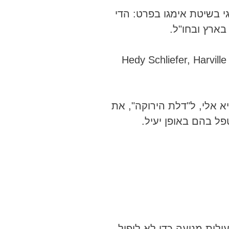
י בשיטת אימגו בפרט: הדי
 בארץ ובחו"ל.
Hedy Schliefer, Harvil
א אלי, ל"דלת הירוקה", את
ל בהם באופן יעיל.
10000" למערכת היחסים שלהם, ופעולות מניעה כדי לא ליפול