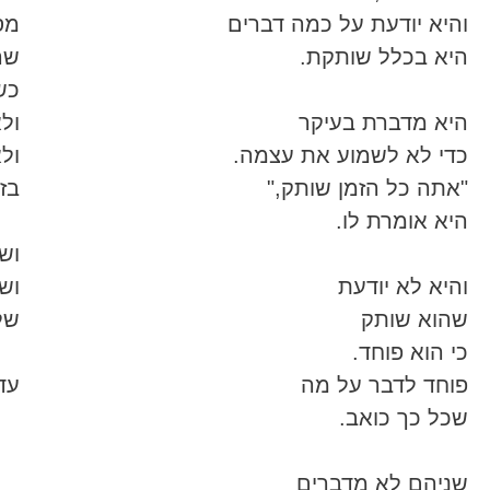
והיא יודעת על כמה דברים
מס
היא בכלל שותקת.
שה
כש
היא מדברת בעיקר
ול
כדי לא לשמוע את עצמה.
ול
"אתה כל הזמן שותק,"
בזמ
היא אומרת לו.
וש
והיא לא יודעת
וש
שהוא שותק
של
כי הוא פוחד.
פוחד לדבר על מה
עד
שכל כך כואב.
שניהם לא מדברים