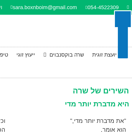
054-4522309
sara.boxnboim@gmail.com
וית
יועצת זוגית
שרה בוקסנבוים
ייעוץ זוגי
טיפו
השירים של שרה
היא מדברת יותר מדי
"את מדברת יותר מדי,"
וכ
הוא אומר,
הכ